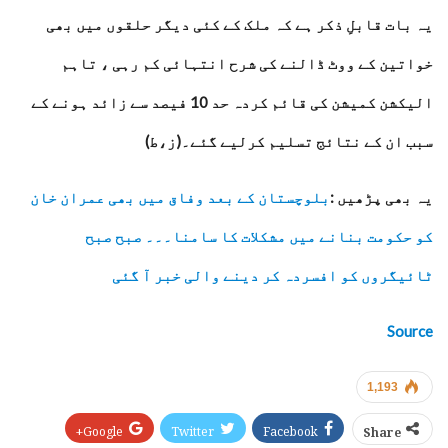
یہ بات قابلِ ذکر ہے کہ ملک کے کئی دیگر حلقوں میں بھی
خواتین کے ووٹ ڈالنے کی شرح انتہائی کم رہی ، تاہم
الیکشن کمیشن کی قائم کردہ حد 10 فیصد سے زائد ہونے کے
سبب ان کے نتائج تسلیم کرلیے گئے۔(ز،ط)
یہ بھی پڑھیں :
بلوچستان کے بعد وفاق میں بھی عمران خان
کو حکومت بنانے میں مشکلات کا سامنا۔۔۔ صبح صبح
ٹائیگروں کو افسردہ کر دینے والی خبر آ گئی
Source
1,193
Google+
Twitter
Facebook
Share