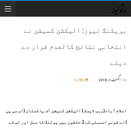
بریکنگ نیوز: الیکشن کمیشن نے
انتخابی نتائج کالعدم قرار دے
دیئے
On
اگست 3, 2018
1,193
اسلام آباد(ویب ڈیسک ) الیکشن کمیشن آف پاکستان (ای سی پی
) نے قومی اسمبلی کے 2 حلقوں میں پولنگ کا عمل اور اس کے