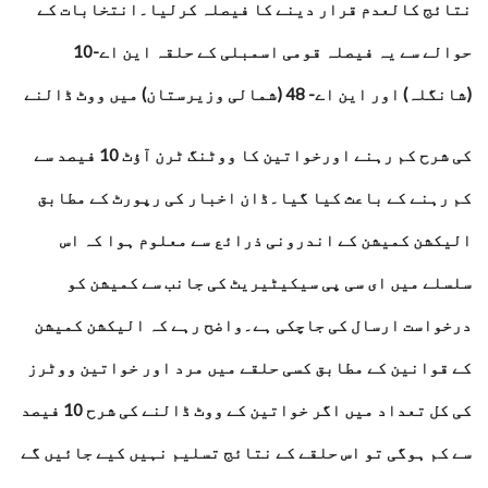
نتائج کالعدم قرار دینے کا فیصلہ کرلیا۔انتخابات کے
حوالے سے یہ فیصلہ قومی اسمبلی کے حلقہ این اے-10
(شانگلہ) اور این اے- 48 (شمالی وزیرستان) میں ووٹ ڈالنے
کی شرح کم رہنے اورخواتین کا ووٹنگ ٹرن آؤٹ 10 فیصد سے
کم رہنے کے باعث کیا گیا۔ڈان اخبار کی رپورٹ کے مطابق
الیکشن کمیشن کے اندرونی ذرائع سے معلوم ہوا کہ اس
سلسلے میں ای سی پی سیکیٹیریٹ کی جانب سے کمیشن کو
درخواست ارسال کی جاچکی ہے۔واضح رہے کہ الیکشن کمیشن
کے قوانین کے مطابق کسی حلقے میں مرد اور خواتین ووٹرز
کی کل تعداد میں اگر خواتین کے ووٹ ڈالنے کی شرح 10 فیصد
سے کم ہوگی تو اس حلقے کے نتائج تسلیم نہیں کیے جائیں گے