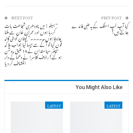
Pinterest
WhatsApp
NEXT POST
PREV POST
کیا آپ لپ اسٹک کے یہ طبی فائدے
” ہیلو ! میں چودھری شجاعت بات
جانتے ہیں؟
کررہا ہوں اور عمران خان سے ملنا
چاہتا ہوں۔۔۔۔۔” کپتان کو بنی گالہ
فون کیا تو آگے سے ایسا کیا جواب ملا کہ
سینئر سیاستدان کے 14 طبق روشن
ہو گئے؟ راؤف کلاسرا نے دھماکے دار
انکشاف کر دیا
You Might Also Like
LATEST
LATEST