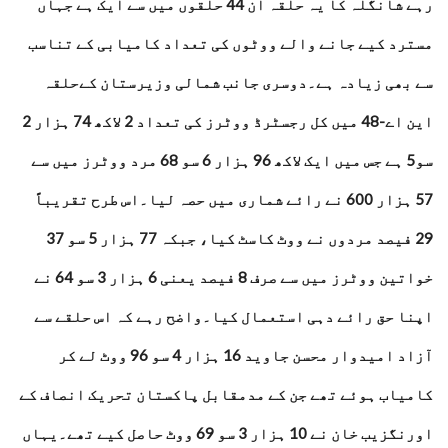
رہے شانگلہ کا یہ حلقہ ان 44 حلقوں میں سے ایک ہے جہاں
مسترد کیے جانے والے ووٹوں کی تعداد کامیابی کے تناسب
سے بھی زیادہ ہے۔دوسری جانب شمالی وزیرستان کےحلقہ
این اے-48 میں کل رجسٹرڈ ووٹرز کی تعداد 2 لاکھ 74 ہزار 2
سو5 ہے جس میں ایک لاکھ 96 ہزار 6 سو 68 مرد ووٹرز میں سے
57 ہزار 600 نے رائے شماری میں حصہ لیا۔اس طرح تقریباً
29 فیصد مردوں نے ووٹ کاسٹ کیا، جبکہ 77 ہزار 5 سو 37
خواتین ووٹرز میں سے صرف 8 فیصد یعنی 6 ہزار 3 سو 64 نے
اپنا حق رائے دہی استعمال کیا۔واضح رہے کہ اس حلقے سے
آزاد امیدوار محسن جاوید 16 ہزار 4 سو 96 ووٹ لے کر
کامیاب ہوئے تھے جن کے مدمقابل پاکستان تحریک انصاف کے
اورنگزیب خان نے 10 ہزار 3 سو 69 ووٹ حاصل کیے تھے۔یہاں