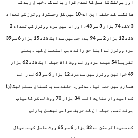
اور پولنگ کا عمل کالعدم قرار پائے گا۔خیال رہے کہ
شانگلہ کے حلقہ این اے-10 میں کل رجسٹرڈ ووٹرز کی تعداد
3 لاکھ 74 ہزار 3 سو 43، اور اس میں مرد ووٹرز کی تعداد 2
لاکھ 12 ہزار 2 سو 94 ہے، جس میں سے ایک لاکھ 15 ہزار 6 سو39
مرد ووٹرز نے اپنا حق رائے دہی استعمال کیا۔یعنی
تقریباً54 فیصد مردوں نے ووٹ ڈالا جبکہ ایک لاکھ 62 ہزار
49 خواتین ووٹرز میں سے صرف 12 ہزار 6 سو 63 نے رائے
شماری میں حصہ لیا۔مذکورہ حلقے سے پاکستان مسلم لیگ (ن)
کے امیدوار عنایت اللہ 34 ہزار 70 ووٹ لے کر کامیاب
ہوئے تھے، جبکہ ان کے حریف عوامی نیشنل پارٹی
کے سعیدالرحمٰن نے 32 ہزار 6 سو 65 ووٹ حاصل کیے۔خیال